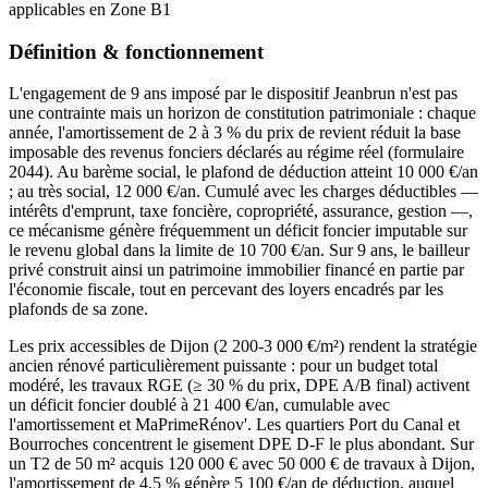
applicables en
Zone B1
Définition & fonctionnement
L'engagement de 9 ans imposé par le dispositif Jeanbrun n'est pas
une contrainte mais un horizon de constitution patrimoniale : chaque
année, l'amortissement de 2 à 3 % du prix de revient réduit la base
imposable des revenus fonciers déclarés au régime réel (formulaire
2044). Au barème social, le plafond de déduction atteint 10 000 €/an
; au très social, 12 000 €/an. Cumulé avec les charges déductibles —
intérêts d'emprunt, taxe foncière, copropriété, assurance, gestion —,
ce mécanisme génère fréquemment un déficit foncier imputable sur
le revenu global dans la limite de 10 700 €/an. Sur 9 ans, le bailleur
privé construit ainsi un patrimoine immobilier financé en partie par
l'économie fiscale, tout en percevant des loyers encadrés par les
plafonds de sa zone.
Les prix accessibles de Dijon (2 200-3 000 €/m²) rendent la stratégie
ancien rénové particulièrement puissante : pour un budget total
modéré, les travaux RGE (≥ 30 % du prix, DPE A/B final) activent
un déficit foncier doublé à 21 400 €/an, cumulable avec
l'amortissement et MaPrimeRénov'. Les quartiers Port du Canal et
Bourroches concentrent le gisement DPE D-F le plus abondant. Sur
un T2 de 50 m² acquis 120 000 € avec 50 000 € de travaux à Dijon,
l'amortissement de 4,5 % génère 5 100 €/an de déduction, auquel