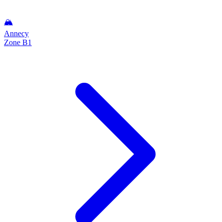
🏔️
Annecy
Zone B1