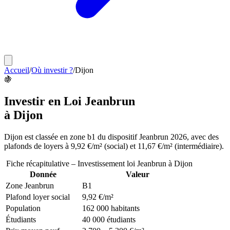
Accueil
/
Où investir ?
/
Dijon
🍇
Investir en Loi Jeanbrun
à
Dijon
Dijon
est classée en
zone b1
du dispositif Jeanbrun 2026, avec des
plafonds de loyers à
9,92 €/m²
(social) et
11,67 €/m²
(intermédiaire).
Fiche récapitulative – Investissement loi Jeanbrun à
Dijon
Donnée
Valeur
Zone Jeanbrun
B1
Plafond loyer social
9,92 €/m²
Population
162 000 habitants
Étudiants
40 000 étudiants