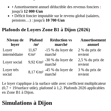
• Amortissement annuel déductible des revenus fonciers :
jusqu'à
12 000 €/an
• Déficit foncier imputable sur le revenu global (salaires,
pensions…) : jusqu'à
10 700 €/an
Plafonds de Loyers
Zone B1
à
Dijon
(2026)
Niveau de
Plafond
Réduction vs
Amortissement
loyer
/m²
marché
annuel
Loyer
11,67
-15 % du loyer de
2 % du prix de
intermédiaire
€/m²
marché
revient
-30 % du loyer de
2,5 % du prix de
Loyer social
9,92 €/m²
marché
revient
Loyer très
-45 % du loyer de
3 % du prix de
8,17 €/m²
social
marché
revient
Le loyer s'applique à la surface utile avec coefficient multiplicateur
(0,7 + 19/surface utile), plafonné à 1,2. Plafonds 2026 applicables
en
Zone B1
à
Dijon
.
Simulations à
Dijon