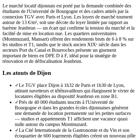
Le marché locatif dijonnais est porté par la demande combinée des
étudiants de l'Université de Bourgogne et des cadres attirés par la
connexion TGV avec Paris et Lyon. Les loyers de marché tournent
autour de 13 €/m², soit une décote du loyer limitée par rapport au
barème Jeanbrun — un écart qui confirme la tension du marché et la
facilité de mise en location nue. Les quartiers universitaires
(Montmuzard, Mansart) offrent des rendements bruts de 6 à 8 % sur
les studios et T1, tandis que le stock ancien XIXᵉ siècle dans les
secteurs Port du Canal et Bourroches présente un gisement
important de biens en DPE D à F, idéal pour la stratégie de
rénovation et de défiscalisation Jeanbrun.
Les atouts de
Dijon
✓
Le TGV place Dijon à 1h32 de Paris et 1h30 de Lyon,
attirant navetteurs et télétravailleurs qui élargissent le vivier de
locataires éligibles au dispositif Jeanbrun en zone B1.
✓
Près de 40 000 étudiants inscrits à l'Université de
Bourgogne et dans les grandes écoles dijonnaises génèrent
une demande de location permanente sur les petites surfaces
— studios et appartements T1 affichent une vacance quasi
nulle autour du campus Montmuzard.
✓
La Cité Internationale de la Gastronomie et du Vin et son
écoquartier de 600 logements éligibles créent un nouveau pôle