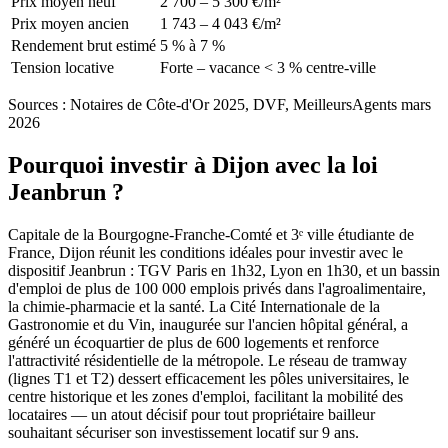
Prix moyen neuf
2 700 – 5 300 €/m²
Prix moyen ancien
1 743 – 4 043 €/m²
Rendement brut estimé
5 % à 7 %
Tension locative
Forte – vacance < 3 % centre-ville
Sources :
Notaires de Côte-d'Or 2025, DVF, MeilleursAgents mars
2026
Pourquoi investir à
Dijon
avec la loi
Jeanbrun ?
Capitale de la Bourgogne-Franche-Comté et 3ᵉ ville étudiante de
France, Dijon réunit les conditions idéales pour investir avec le
dispositif Jeanbrun : TGV Paris en 1h32, Lyon en 1h30, et un bassin
d'emploi de plus de 100 000 emplois privés dans l'agroalimentaire,
la chimie-pharmacie et la santé. La Cité Internationale de la
Gastronomie et du Vin, inaugurée sur l'ancien hôpital général, a
généré un écoquartier de plus de 600 logements et renforce
l'attractivité résidentielle de la métropole. Le réseau de tramway
(lignes T1 et T2) dessert efficacement les pôles universitaires, le
centre historique et les zones d'emploi, facilitant la mobilité des
locataires — un atout décisif pour tout propriétaire bailleur
souhaitant sécuriser son investissement locatif sur 9 ans.