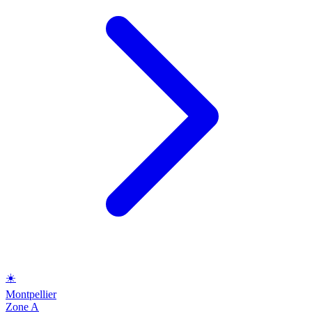
☀️
Montpellier
Zone A