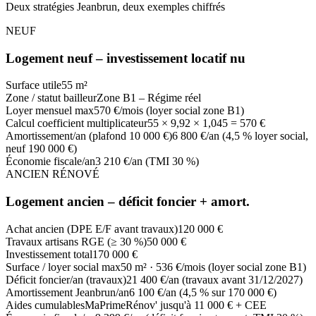
Deux stratégies Jeanbrun, deux exemples chiffrés
NEUF
Logement neuf – investissement locatif nu
Surface utile
55 m²
Zone / statut bailleur
Zone B1 – Régime réel
Loyer mensuel max
570 €/mois (loyer social zone B1)
Calcul coefficient multiplicateur
55 × 9,92 × 1,045 = 570 €
Amortissement/an (plafond 10 000 €)
6 800 €/an (4,5 % loyer social,
neuf 190 000 €)
Économie fiscale/an
3 210 €/an (TMI 30 %)
ANCIEN RÉNOVÉ
Logement ancien – déficit foncier + amort.
Achat ancien (DPE E/F avant travaux)
120 000 €
Travaux artisans RGE (≥ 30 %)
50 000 €
Investissement total
170 000 €
Surface / loyer social max
50 m² · 536 €/mois (loyer social zone B1)
Déficit foncier/an (travaux)
21 400 €/an (travaux avant 31/12/2027)
Amortissement Jeanbrun/an
6 100 €/an (4,5 % sur 170 000 €)
Aides cumulables
MaPrimeRénov' jusqu'à 11 000 € + CEE