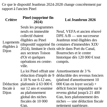
Ce que le dispositif Jeanbrun 2024-2028 change concrètement par
rapport à l'ancien Pinel
Pinel (supprimé fin
Critère
Loi Jeanbrun 2026
2024)
Seuls les programmes
neufs en immeuble
Neuf, VEFA et ancien rénové
collectif étaient
DPE A/B — son successeur
éligibles au Pinel
Jeanbrun rend éligibles des
Logements
(dispositif supprimé fin
centaines d'immeubles XIXᵉ
éligibles à
2024), limitant le choix
siècle dans Port du Canal,
Dijon
aux secteurs Toison
Bourroches et le centre
d'Or et quelques
historique dès 120 000 € tout
opérations en centre-
compris.
ville.
La loi Pinel offrait une
Amortissement de 3 %
réduction d'impôt de 9
déductible des revenus fonciers
à 18 % sur 6-12 ans,
(plafond d'amortissement 10
Déduction
plafonnée à 63 000 €
000 €/an en loyer social) +
fiscale à
sur 12 ans et soumise
déficit foncier imputable sur le
Dijon
au plafonnement
revenu global jusqu'à 21 400
global des niches
€/an, hors plafonnement des
fiscales de 10 000
niches — une déduction fiscale
€/an.
nettement supérieure.