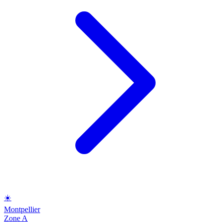
☀️
Montpellier
Zone A