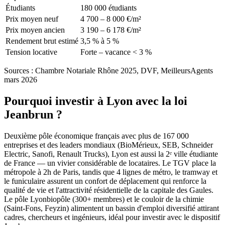
Étudiants
180 000 étudiants
Prix moyen neuf
4 700 – 8 000 €/m²
Prix moyen ancien
3 190 – 6 178 €/m²
Rendement brut estimé
3,5 % à 5 %
Tension locative
Forte – vacance < 3 %
Sources :
Chambre Notariale Rhône 2025, DVF, MeilleursAgents
mars 2026
Pourquoi investir à
Lyon
avec la loi
Jeanbrun ?
Deuxième pôle économique français avec plus de 167 000
entreprises et des leaders mondiaux (BioMérieux, SEB, Schneider
Electric, Sanofi, Renault Trucks), Lyon est aussi la 2ᵉ ville étudiante
de France — un vivier considérable de locataires. Le TGV place la
métropole à 2h de Paris, tandis que 4 lignes de métro, le tramway et
le funiculaire assurent un confort de déplacement qui renforce la
qualité de vie et l'attractivité résidentielle de la capitale des Gaules.
Le pôle Lyonbiopôle (300+ membres) et le couloir de la chimie
(Saint-Fons, Feyzin) alimentent un bassin d'emploi diversifié attirant
cadres, chercheurs et ingénieurs, idéal pour investir avec le dispositif