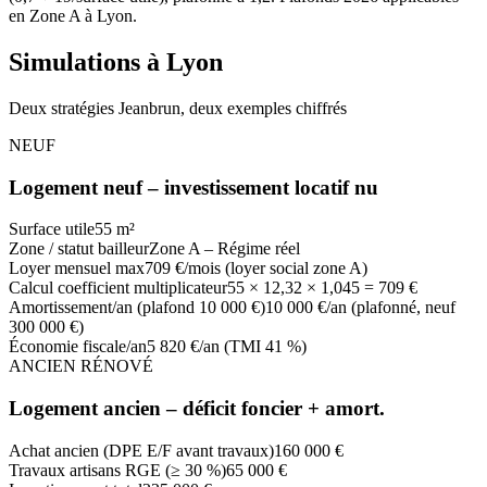
en
Zone A
à
Lyon
.
Simulations à
Lyon
Deux stratégies Jeanbrun, deux exemples chiffrés
NEUF
Logement neuf – investissement locatif nu
Surface utile
55 m²
Zone / statut bailleur
Zone A – Régime réel
Loyer mensuel max
709 €/mois (loyer social zone A)
Calcul coefficient multiplicateur
55 × 12,32 × 1,045 = 709 €
Amortissement/an (plafond 10 000 €)
10 000 €/an (plafonné, neuf
300 000 €)
Économie fiscale/an
5 820 €/an (TMI 41 %)
ANCIEN RÉNOVÉ
Logement ancien – déficit foncier + amort.
Achat ancien (DPE E/F avant travaux)
160 000 €
Travaux artisans RGE (≥ 30 %)
65 000 €