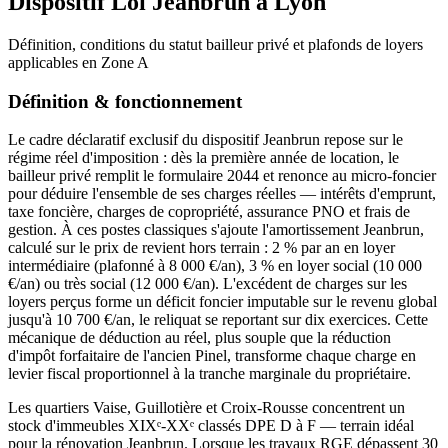
Dispositif Loi Jeanbrun à
Lyon
Définition, conditions du statut bailleur privé et plafonds de loyers
applicables en
Zone A
Définition & fonctionnement
Le cadre déclaratif exclusif du dispositif Jeanbrun repose sur le
régime réel d'imposition : dès la première année de location, le
bailleur privé remplit le formulaire 2044 et renonce au micro-foncier
pour déduire l'ensemble de ses charges réelles — intérêts d'emprunt,
taxe foncière, charges de copropriété, assurance PNO et frais de
gestion. À ces postes classiques s'ajoute l'amortissement Jeanbrun,
calculé sur le prix de revient hors terrain : 2 % par an en loyer
intermédiaire (plafonné à 8 000 €/an), 3 % en loyer social (10 000
€/an) ou très social (12 000 €/an). L'excédent de charges sur les
loyers perçus forme un déficit foncier imputable sur le revenu global
jusqu'à 10 700 €/an, le reliquat se reportant sur dix exercices. Cette
mécanique de déduction au réel, plus souple que la réduction
d'impôt forfaitaire de l'ancien Pinel, transforme chaque charge en
levier fiscal proportionnel à la tranche marginale du propriétaire.
Les quartiers Vaise, Guillotière et Croix-Rousse concentrent un
stock d'immeubles XIXᵉ-XXᵉ classés DPE D à F — terrain idéal
pour la rénovation Jeanbrun. Lorsque les travaux RGE dépassent 30