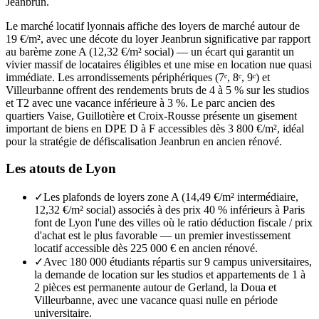
Jeanbrun.
Le marché locatif lyonnais affiche des loyers de marché autour de
19 €/m², avec une décote du loyer Jeanbrun significative par rapport
au barème zone A (12,32 €/m² social) — un écart qui garantit un
vivier massif de locataires éligibles et une mise en location nue quasi
immédiate. Les arrondissements périphériques (7ᵉ, 8ᵉ, 9ᵉ) et
Villeurbanne offrent des rendements bruts de 4 à 5 % sur les studios
et T2 avec une vacance inférieure à 3 %. Le parc ancien des
quartiers Vaise, Guillotière et Croix-Rousse présente un gisement
important de biens en DPE D à F accessibles dès 3 800 €/m², idéal
pour la stratégie de défiscalisation Jeanbrun en ancien rénové.
Les atouts de
Lyon
✓
Les plafonds de loyers zone A (14,49 €/m² intermédiaire,
12,32 €/m² social) associés à des prix 40 % inférieurs à Paris
font de Lyon l'une des villes où le ratio déduction fiscale / prix
d'achat est le plus favorable — un premier investissement
locatif accessible dès 225 000 € en ancien rénové.
✓
Avec 180 000 étudiants répartis sur 9 campus universitaires,
la demande de location sur les studios et appartements de 1 à
2 pièces est permanente autour de Gerland, la Doua et
Villeurbanne, avec une vacance quasi nulle en période
universitaire.