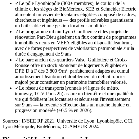
✓
Le pôle Lyonbiopôle (300+ membres), le couloir de la
chimie et les sièges de BioMérieux, SEB et Schneider Electric
alimentent un vivier de locataires éligibles composé de cadres,
chercheurs et ingénieurs — des profils solvables garantissant
un bail stable et une gestion locative simplifiée.
✓
Le programme urbain Lyon Confluence et les projets de
rénovation Part-Dieu génèrent un flux continu de programmes
immobiliers neufs en VEFA éligibles au dispositif Jeanbrun,
avec de fortes perspectives de valorisation patrimoniale sur la
durée d'engagement de 9 ans.
✓
Le parc ancien des quartiers Vaise, Guillotière et Croix-
Rousse offre un stock abondant de logements éligibles en
DPE D à F dès 3 800 €/m², parfaitement adaptés au cumul
amortissement Jeanbrun et doublement du déficit foncier
majoré pour constituer un patrimoine immobilier valorisé.
✓
Le réseau de transports lyonnais (4 lignes de métro,
tramway, TGV Paris 2h) assure un bien-être et une qualité de
vie qui fidélisent les locataires et sécurisent l'investissement
sur 9 ans — la revente s'effectue dans un marché liquide en
progression modérée (+0,5 % en 2026).
Sources :
INSEE RP 2021, Université de Lyon, Lyonbiopôle, CCI
Lyon Métropole, BioMérieux, CLAMEUR 2024