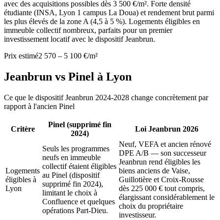
avec des acquisitions possibles dès 3 500 €/m². Forte densité
étudiante (INSA, Lyon 1 campus La Doua) et rendement brut parmi
les plus élevés de la zone A (4,5 à 5 %). Logements éligibles en
immeuble collectif nombreux, parfaits pour un premier
investissement locatif avec le dispositif Jeanbrun.
Prix estimé
2 570 – 5 100 €/m²
Jeanbrun vs Pinel à
Lyon
Ce que le dispositif Jeanbrun 2024-2028 change concrètement par
rapport à l'ancien Pinel
Pinel (supprimé fin
Critère
Loi Jeanbrun 2026
2024)
Neuf, VEFA et ancien rénové
Seuls les programmes
DPE A/B — son successeur
neufs en immeuble
Jeanbrun rend éligibles les
collectif étaient éligibles
Logements
biens anciens de Vaise,
au Pinel (dispositif
éligibles à
Guillotière et Croix-Rousse
supprimé fin 2024),
Lyon
dès 225 000 € tout compris,
limitant le choix à
élargissant considérablement le
Confluence et quelques
choix du propriétaire
opérations Part-Dieu.
investisseur.