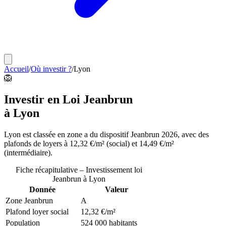
Accueil
/
Où investir ?
/
Lyon
🦁
Investir en Loi Jeanbrun
à
Lyon
Lyon
est classée en
zone a
du dispositif Jeanbrun 2026, avec des
plafonds de loyers à
12,32 €/m²
(social) et
14,49 €/m²
(intermédiaire).
Fiche récapitulative – Investissement loi
Jeanbrun à
Lyon
Donnée
Valeur
Zone Jeanbrun
A
Plafond loyer social
12,32 €/m²
Population
524 000 habitants