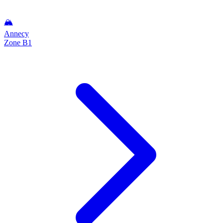
🏔️
Annecy
Zone B1