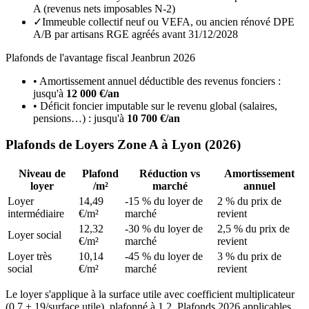
A (revenus nets imposables N-2)
✓
Immeuble collectif neuf ou VEFA, ou ancien rénové DPE
A/B par artisans RGE agréés avant 31/12/2028
Plafonds de l'avantage fiscal Jeanbrun 2026
• Amortissement annuel déductible des revenus fonciers :
jusqu'à
12 000 €/an
• Déficit foncier imputable sur le revenu global (salaires,
pensions…) : jusqu'à
10 700 €/an
Plafonds de Loyers
Zone A
à
Lyon
(2026)
Niveau de
Plafond
Réduction vs
Amortissement
loyer
/m²
marché
annuel
Loyer
14,49
-15 % du loyer de
2 % du prix de
intermédiaire
€/m²
marché
revient
12,32
-30 % du loyer de
2,5 % du prix de
Loyer social
€/m²
marché
revient
Loyer très
10,14
-45 % du loyer de
3 % du prix de
social
€/m²
marché
revient
Le loyer s'applique à la surface utile avec coefficient multiplicateur
(0,7 + 19/surface utile), plafonné à 1,2. Plafonds 2026 applicables