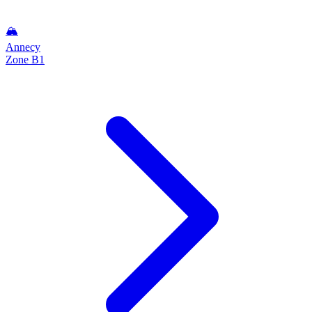
🏔️
Annecy
Zone B1