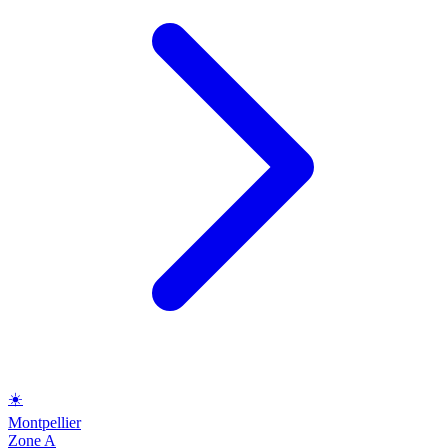
☀️
Montpellier
Zone A