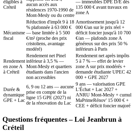
éligibles à
— immeubles DPE D/E dès
aucun accès aux
Créteil
135 000 € avant travaux en
résidences 1970-1990 de
zone A
Mont-Mesly ou du centre
Réduction d'impôt 9 à 18
Amortissement jusqu'à 12
% plafonnée à 63 000 €
000 €/an sur le prix réel +
Mécanisme
— base limitée à 5 500
déficit foncier jusqu'à 10 700
fiscal
€/m² (proche des prix
€/an — plafonds zone A
cristoliens, avantage
généreux sur des prix 50 %
modéré)
inférieurs à Paris
Rendement net Pinel
Rendement net après impôts
Rendement
inférieur à 3,5 % —
5 à 7 % — effet de levier
en zone A
Mont-Mesly et quartiers
zone A sur prix modérés +
à Créteil
étudiants dans l'ancien
demande étudiante UPEC 42
non accessibles
000 + GPE 2027
9 ans — valorisation GPE
6, 9 ou 12 ans — aucune
Durée &
L'Échat + Lac 2027 +
prise en compte de la
dynamique
ANRU Mont-Mesly + cumul
ligne 15 GPE (2027) ni
GPE + Lac
MaPrimeRénov' 15 000 € +
de la rénovation du Lac
CEE + déficit foncier majoré
Questions fréquentes – Loi Jeanbrun à
Créteil