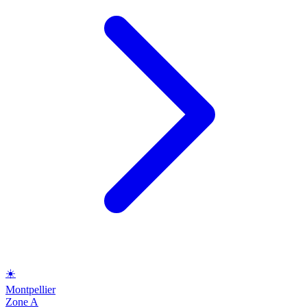
☀️
Montpellier
Zone A