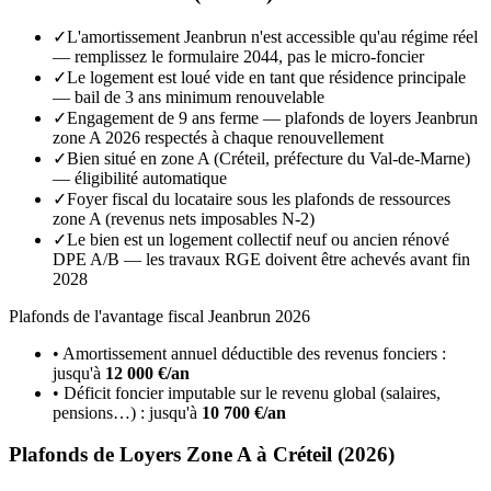
✓
L'amortissement Jeanbrun n'est accessible qu'au régime réel
— remplissez le formulaire 2044, pas le micro-foncier
✓
Le logement est loué vide en tant que résidence principale
— bail de 3 ans minimum renouvelable
✓
Engagement de 9 ans ferme — plafonds de loyers Jeanbrun
zone A 2026 respectés à chaque renouvellement
✓
Bien situé en zone A (Créteil, préfecture du Val-de-Marne)
— éligibilité automatique
✓
Foyer fiscal du locataire sous les plafonds de ressources
zone A (revenus nets imposables N-2)
✓
Le bien est un logement collectif neuf ou ancien rénové
DPE A/B — les travaux RGE doivent être achevés avant fin
2028
Plafonds de l'avantage fiscal Jeanbrun 2026
• Amortissement annuel déductible des revenus fonciers :
jusqu'à
12 000 €/an
• Déficit foncier imputable sur le revenu global (salaires,
pensions…) : jusqu'à
10 700 €/an
Plafonds de Loyers
Zone A
à
Créteil
(2026)