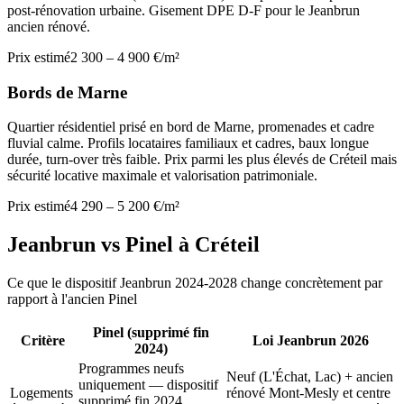
post-rénovation urbaine. Gisement DPE D-F pour le Jeanbrun
ancien rénové.
Prix estimé
2 300 – 4 900 €/m²
Bords de Marne
Quartier résidentiel prisé en bord de Marne, promenades et cadre
fluvial calme. Profils locataires familiaux et cadres, baux longue
durée, turn-over très faible. Prix parmi les plus élevés de Créteil mais
sécurité locative maximale et valorisation patrimoniale.
Prix estimé
4 290 – 5 200 €/m²
Jeanbrun vs Pinel à
Créteil
Ce que le dispositif Jeanbrun 2024-2028 change concrètement par
rapport à l'ancien Pinel
Pinel (supprimé fin
Critère
Loi Jeanbrun 2026
2024)
Programmes neufs
Neuf (L'Échat, Lac) + ancien
uniquement — dispositif
Logements
rénové Mont-Mesly et centre
supprimé fin 2024,