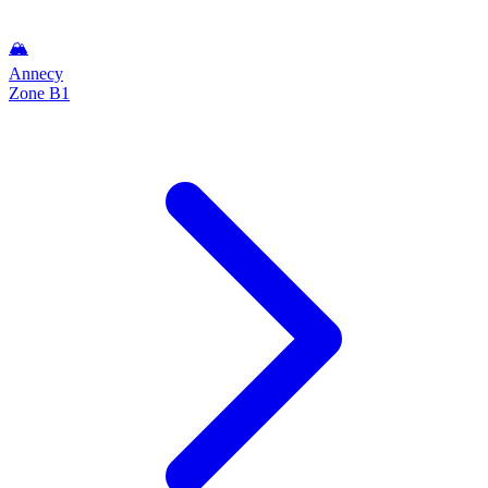
🏔️
Annecy
Zone B1