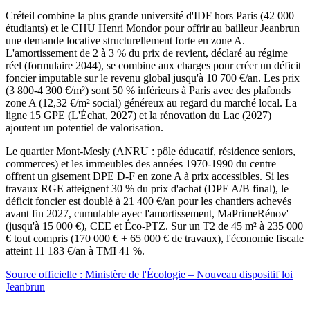
Créteil combine la plus grande université d'IDF hors Paris (42 000
étudiants) et le CHU Henri Mondor pour offrir au bailleur Jeanbrun
une demande locative structurellement forte en zone A.
L'amortissement de 2 à 3 % du prix de revient, déclaré au régime
réel (formulaire 2044), se combine aux charges pour créer un déficit
foncier imputable sur le revenu global jusqu'à 10 700 €/an. Les prix
(3 800-4 300 €/m²) sont 50 % inférieurs à Paris avec des plafonds
zone A (12,32 €/m² social) généreux au regard du marché local. La
ligne 15 GPE (L'Échat, 2027) et la rénovation du Lac (2027)
ajoutent un potentiel de valorisation.
Le quartier Mont-Mesly (ANRU : pôle éducatif, résidence seniors,
commerces) et les immeubles des années 1970-1990 du centre
offrent un gisement DPE D-F en zone A à prix accessibles. Si les
travaux RGE atteignent 30 % du prix d'achat (DPE A/B final), le
déficit foncier est doublé à 21 400 €/an pour les chantiers achevés
avant fin 2027, cumulable avec l'amortissement, MaPrimeRénov'
(jusqu'à 15 000 €), CEE et Éco-PTZ. Sur un T2 de 45 m² à 235 000
€ tout compris (170 000 € + 65 000 € de travaux), l'économie fiscale
atteint 11 183 €/an à TMI 41 %.
Source officielle : Ministère de l'Écologie – Nouveau dispositif loi
Jeanbrun