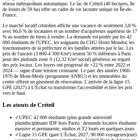
réseau métropolitain automatique. Le lac de Créteil (40 hectares, île
de loisirs de 59 ha) offre un cadre de vie lacustre unique en Île-de-
France.
Le marché locatif cristolien affiche une vacance de seulement 3,8 %
avec 66,6 % de locataires et un nombre d'acquéreurs supérieur de 17
% au nombre de biens à vendre. La demande est portée par les 42
000 étudiants de l'UPEC, les soignants du CHU Henri Mondor, les
fonctionnaires de la préfecture et les familles attirées par le lac. Les
prix de l'ancien (3 800-4 300 €/m²) restent 50 % inférieurs à Paris
pour des plafonds zone A (12,32 €/m² social) généreux au regard
des prix locaux. Les loyers ont progressé de +22 % entre 2022 et
2024 — signe d'une tension croissante. Le parc des années 1960-
1970 de Mont-Mesly (programme ANRU) et les immeubles du
centre offrent un gisement de rénovation. L'arrivée de la ligne 15
GPE (2027) à L'Échat va transformer l'accessibilité et tirer les prix
vers le haut.
Les atouts de
Créteil
✓
UPEC 42 000 étudiants (plus grande université
pluridisciplinaire IDF hors Paris) : demande locative étudiante
massive et permanente, studios et T2 loués en quelques jours
✓
Ligne 15 GPE (gare L'Échat, 2027, 90 000 voyageurs/jour)