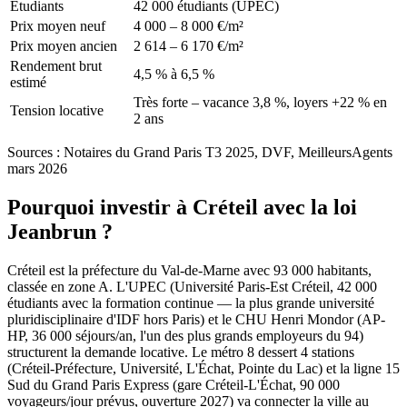
Étudiants
42 000 étudiants (UPEC)
Prix moyen neuf
4 000 – 8 000 €/m²
Prix moyen ancien
2 614 – 6 170 €/m²
Rendement brut
4,5 % à 6,5 %
estimé
Très forte – vacance 3,8 %, loyers +22 % en
Tension locative
2 ans
Sources :
Notaires du Grand Paris T3 2025, DVF, MeilleursAgents
mars 2026
Pourquoi investir à
Créteil
avec la loi
Jeanbrun ?
Créteil est la préfecture du Val-de-Marne avec 93 000 habitants,
classée en zone A. L'UPEC (Université Paris-Est Créteil, 42 000
étudiants avec la formation continue — la plus grande université
pluridisciplinaire d'IDF hors Paris) et le CHU Henri Mondor (AP-
HP, 36 000 séjours/an, l'un des plus grands employeurs du 94)
structurent la demande locative. Le métro 8 dessert 4 stations
(Créteil-Préfecture, Université, L'Échat, Pointe du Lac) et la ligne 15
Sud du Grand Paris Express (gare Créteil-L'Échat, 90 000
voyageurs/jour prévus, ouverture 2027) va connecter la ville au