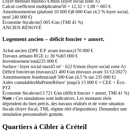
Loyer mensuel max
665 €/mois (loyer social zone A)
Calcul coefficient multiplicateur
50 × 12,32 × 1,08 = 665 €
Amortissement/an (plafond 10 000 €)
8 600 €/an (4,5 % loyer social,
neuf 240 000 €)
Économie fiscale/an
5 005 €/an (TMI 41 %)
ANCIEN RÉNOVÉ
Logement ancien – déficit foncier + amort.
Achat ancien (DPE E/F avant travaux)
170 000 €
Travaux artisans RGE (≥ 30 %)
65 000 €
Investissement total
235 000 €
Surface / loyer social max
45 m² · 622 €/mois (loyer social zone A)
Déficit foncier/an (travaux)
21 400 €/an (travaux avant 31/12/2027)
Amortissement Jeanbrun/an
8 500 €/an (4,5 % sur 235 000 €)
Aides cumulables
MaPrimeRénov' jusqu'à 15 000 € + CEE + Éco-
PTZ
Économie fiscale/an
13 721 €/an (déficit foncier + amort, TMI 41 %)
Note :
Ces simulations sont indicatives. Les montants réels
dépendent du bien précis, des travaux réalisés et de votre situation
fiscale (foyer fiscal, TMI, régime réel d'imposition). Demandez une
simulation personnalisée gratuite.
Quartiers à Cibler à
Créteil