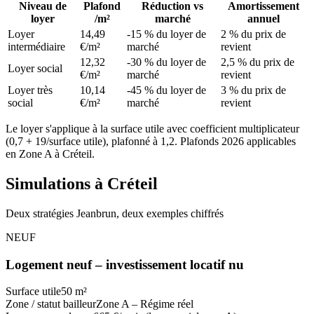
Niveau de
Plafond
Réduction vs
Amortissement
loyer
/m²
marché
annuel
Loyer
14,49
-15 % du loyer de
2 % du prix de
intermédiaire
€/m²
marché
revient
12,32
-30 % du loyer de
2,5 % du prix de
Loyer social
€/m²
marché
revient
Loyer très
10,14
-45 % du loyer de
3 % du prix de
social
€/m²
marché
revient
Le loyer s'applique à la surface utile avec coefficient multiplicateur
(0,7 + 19/surface utile), plafonné à 1,2. Plafonds 2026 applicables
en
Zone A
à
Créteil
.
Simulations à
Créteil
Deux stratégies Jeanbrun, deux exemples chiffrés
NEUF
Logement neuf – investissement locatif nu
Surface utile
50 m²
Zone / statut bailleur
Zone A – Régime réel