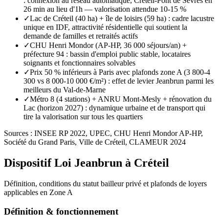
: connexion au réseau automatique, Créteil-Pont de Sèvres en
26 min au lieu d'1h — valorisation attendue 10-15 %
✓
Lac de Créteil (40 ha) + île de loisirs (59 ha) : cadre lacustre
unique en IDF, attractivité résidentielle qui soutient la
demande de familles et retraités actifs
✓
CHU Henri Mondor (AP-HP, 36 000 séjours/an) +
préfecture 94 : bassin d'emploi public stable, locataires
soignants et fonctionnaires solvables
✓
Prix 50 % inférieurs à Paris avec plafonds zone A (3 800-4
300 vs 8 000-10 000 €/m²) : effet de levier Jeanbrun parmi les
meilleurs du Val-de-Marne
✓
Métro 8 (4 stations) + ANRU Mont-Mesly + rénovation du
Lac (horizon 2027) : dynamique urbaine et de transport qui
tire la valorisation sur tous les quartiers
Sources :
INSEE RP 2022, UPEC, CHU Henri Mondor AP-HP,
Société du Grand Paris, Ville de Créteil, CLAMEUR 2024
Dispositif Loi Jeanbrun à
Créteil
Définition, conditions du statut bailleur privé et plafonds de loyers
applicables en
Zone A
Définition & fonctionnement