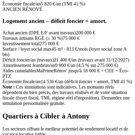
Économie fiscale/an
5 820 €/an (TMI 41 %)
ANCIEN RÉNOVÉ
Logement ancien – déficit foncier + amort.
Achat ancien (DPE E/F avant travaux)
200 000 €
Travaux artisans RGE (≥ 30 %)
75 000 €
Investissement total
275 000 €
Surface / loyer social max
45 m² · 813 €/mois (loyer social zone A
bis)
Déficit foncier/an (travaux)
21 400 €/an (travaux avant 31/12/2027)
Amortissement Jeanbrun/an
9 900 €/an (4,5 % sur 275 000 €)
Aides cumulables
MaPrimeRénov' jusqu'à 18 000 € + CEE + Éco-
PTZ
Économie fiscale/an
14 536 €/an (déficit foncier + amort, TMI 41 %)
Note :
Ces simulations sont indicatives. Les montants réels
dépendent du bien précis, des travaux réalisés et de votre situation
fiscale (foyer fiscal, TMI, régime réel d'imposition). Demandez une
simulation personnalisée gratuite.
Quartiers à Cibler à
Antony
Les secteurs offrant le meilleur potentiel de rendement locatif et de
vacance locative faible