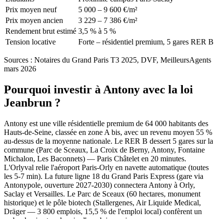
Prix moyen neuf
5 000 – 9 600 €/m²
Prix moyen ancien
3 229 – 7 386 €/m²
Rendement brut estimé
3,5 % à 5 %
Tension locative
Forte – résidentiel premium, 5 gares RER B
Sources :
Notaires du Grand Paris T3 2025, DVF, MeilleursAgents
mars 2026
Pourquoi investir à
Antony
avec la loi
Jeanbrun ?
Antony est une ville résidentielle premium de 64 000 habitants des
Hauts-de-Seine, classée en zone A bis, avec un revenu moyen 55 %
au-dessus de la moyenne nationale. Le RER B dessert 5 gares sur la
commune (Parc de Sceaux, La Croix de Berny, Antony, Fontaine
Michalon, Les Baconnets) — Paris Châtelet en 20 minutes.
L'Orlyval relie l'aéroport Paris-Orly en navette automatique (toutes
les 5-7 min). La future ligne 18 du Grand Paris Express (gare via
Antonypole, ouverture 2027-2030) connectera Antony à Orly,
Saclay et Versailles. Le Parc de Sceaux (60 hectares, monument
historique) et le pôle biotech (Stallergenes, Air Liquide Medical,
Dräger — 3 800 emplois, 15,5 % de l'emploi local) confèrent un