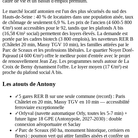
cadre de vie et un bassin d'emploi premium.
Le marché locatif antonien est l'un des plus sécurisés du sud des
Hauts-de-Seine : 40 % de locataires dans une population aisée, taux
de chômage de seulement 6,9 %. Les prix de l'ancien (4 600-5 800
€/m²) sont accessibles pour le 92, tandis que les plafonds A bis
(16,58 €/m² social) permettent des loyers élevés. La demande est
portée par les cadres biotech (3 800 emplois), les navetteurs RER B
(Châtelet 20 min, Massy TGV 10 min), les familles attirées par le
Parc de Sceaux et les professions libérales. Le quartier Noyer Doré-
Pajeaud (4 600 €/m²) offre le meilleur point d'entrée avec le projet
de renouvellement Jean Zay. Les programmes neufs autour de La
Croix de Berny dynamisent l'offre. Le loyer moyen (17 €/m²) est
proche du plafond social A bis.
Les atouts de
Antony
✓
5 gares RER B sur une seule commune (record) : Paris
Châtelet en 20 min, Massy TGV en 10 min — accessibilité
ferroviaire exceptionnelle
✓
Orlyval (navette automatique Orly, toutes les 5-7 min) +
future ligne 18 GPE (Antonypole, 2027-2030) : double
connexion aéroportuaire et Saclay
✓
Parc de Sceaux (60 ha, monument historique, cerisiers en
fleurs) : poumon vert qui attire familles aisées et confère un