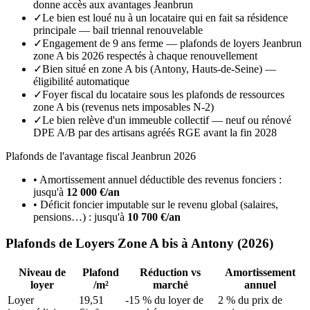
donne accès aux avantages Jeanbrun
✓
Le bien est loué nu à un locataire qui en fait sa résidence
principale — bail triennal renouvelable
✓
Engagement de 9 ans ferme — plafonds de loyers Jeanbrun
zone A bis 2026 respectés à chaque renouvellement
✓
Bien situé en zone A bis (Antony, Hauts-de-Seine) —
éligibilité automatique
✓
Foyer fiscal du locataire sous les plafonds de ressources
zone A bis (revenus nets imposables N-2)
✓
Le bien relève d'un immeuble collectif — neuf ou rénové
DPE A/B par des artisans agréés RGE avant la fin 2028
Plafonds de l'avantage fiscal Jeanbrun 2026
• Amortissement annuel déductible des revenus fonciers :
jusqu'à
12 000 €/an
• Déficit foncier imputable sur le revenu global (salaires,
pensions…) : jusqu'à
10 700 €/an
Plafonds de Loyers
Zone A bis
à
Antony
(2026)
Niveau de
Plafond
Réduction vs
Amortissement
loyer
/m²
marché
annuel
Loyer
19,51
-15 % du loyer de
2 % du prix de