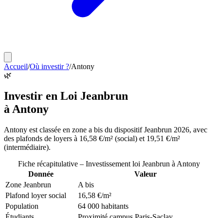
Accueil
/
Où investir ?
/
Antony
🌿
Investir en Loi Jeanbrun
à
Antony
Antony
est classée en
zone a bis
du dispositif Jeanbrun 2026, avec
des plafonds de loyers à
16,58 €/m²
(social) et
19,51 €/m²
(intermédiaire).
Fiche récapitulative – Investissement loi Jeanbrun à
Antony
Donnée
Valeur
Zone Jeanbrun
A bis
Plafond loyer social
16,58 €/m²
Population
64 000 habitants
Étudiants
Proximité campus Paris-Saclay