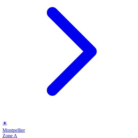
☀️
Montpellier
Zone A