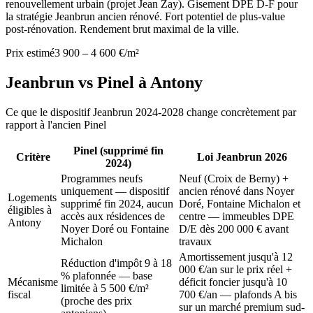
renouvellement urbain (projet Jean Zay). Gisement DPE D-F pour
la stratégie Jeanbrun ancien rénové. Fort potentiel de plus-value
post-rénovation. Rendement brut maximal de la ville.
Prix estimé
3 900 – 4 600 €/m²
Jeanbrun vs Pinel à
Antony
Ce que le dispositif Jeanbrun 2024-2028 change concrètement par
rapport à l'ancien Pinel
Pinel (supprimé fin
Critère
Loi Jeanbrun 2026
2024)
Programmes neufs
Neuf (Croix de Berny) +
uniquement — dispositif
ancien rénové dans Noyer
Logements
supprimé fin 2024, aucun
Doré, Fontaine Michalon et
éligibles à
accès aux résidences de
centre — immeubles DPE
Antony
Noyer Doré ou Fontaine
D/E dès 200 000 € avant
Michalon
travaux
Amortissement jusqu'à 12
Réduction d'impôt 9 à 18
000 €/an sur le prix réel +
% plafonnée — base
Mécanisme
déficit foncier jusqu'à 10
limitée à 5 500 €/m²
fiscal
700 €/an — plafonds A bis
(proche des prix
sur un marché premium sud-