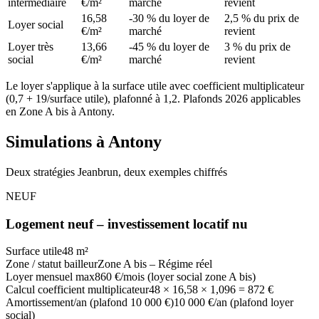
intermédiaire
€/m²
marché
revient
16,58
-30 % du loyer de
2,5 % du prix de
Loyer social
€/m²
marché
revient
Loyer très
13,66
-45 % du loyer de
3 % du prix de
social
€/m²
marché
revient
Le loyer s'applique à la surface utile avec coefficient multiplicateur
(0,7 + 19/surface utile), plafonné à 1,2. Plafonds 2026 applicables
en
Zone A bis
à
Antony
.
Simulations à
Antony
Deux stratégies Jeanbrun, deux exemples chiffrés
NEUF
Logement neuf – investissement locatif nu
Surface utile
48 m²
Zone / statut bailleur
Zone A bis – Régime réel
Loyer mensuel max
860 €/mois (loyer social zone A bis)
Calcul coefficient multiplicateur
48 × 16,58 × 1,096 = 872 €
Amortissement/an (plafond 10 000 €)
10 000 €/an (plafond loyer
social)