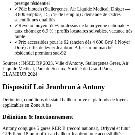
prestige résidentiel
✓
Pôle biotech (Stallergenes, Air Liquide Medical, Dräger —
3 800 emplois, 15,5 % de l'emploi) : demande de cadres
scientifiques qualifiés
✓
Revenu moyen 55 % au-dessus de la moyenne nationale +
taux chômage 6,9 % : profils locataires solvables, vacance très
faible
✓
Prix accessibles pour le 92 (ancien dès 4 600 €/m² à Noyer
Doré) : effet de levier Jeanbrun A bis sur un marché
résidentiel premium sud-92
Sources :
INSEE RP 2023, Ville d'Antony, Stallergenes Greer, Air
Liquide Medical, Parc de Sceaux, Société du Grand Paris,
CLAMEUR 2024
Dispositif Loi Jeanbrun à
Antony
Définition, conditions du statut bailleur privé et plafonds de loyers
applicables en
Zone A bis
Définition & fonctionnement
Antony conjugue 5 gares RER B (record national), Orlyval et futur
GPE ligne 18 pour offrir au bailleur Jeanbrun une accessibilité