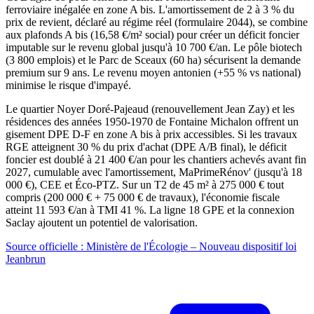
ferroviaire inégalée en zone A bis. L'amortissement de 2 à 3 % du
prix de revient, déclaré au régime réel (formulaire 2044), se combine
aux plafonds A bis (16,58 €/m² social) pour créer un déficit foncier
imputable sur le revenu global jusqu'à 10 700 €/an. Le pôle biotech
(3 800 emplois) et le Parc de Sceaux (60 ha) sécurisent la demande
premium sur 9 ans. Le revenu moyen antonien (+55 % vs national)
minimise le risque d'impayé.
Le quartier Noyer Doré-Pajeaud (renouvellement Jean Zay) et les
résidences des années 1950-1970 de Fontaine Michalon offrent un
gisement DPE D-F en zone A bis à prix accessibles. Si les travaux
RGE atteignent 30 % du prix d'achat (DPE A/B final), le déficit
foncier est doublé à 21 400 €/an pour les chantiers achevés avant fin
2027, cumulable avec l'amortissement, MaPrimeRénov' (jusqu'à 18
000 €), CEE et Éco-PTZ. Sur un T2 de 45 m² à 275 000 € tout
compris (200 000 € + 75 000 € de travaux), l'économie fiscale
atteint 11 593 €/an à TMI 41 %. La ligne 18 GPE et la connexion
Saclay ajoutent un potentiel de valorisation.
Source officielle : Ministère de l'Écologie – Nouveau dispositif loi
Jeanbrun