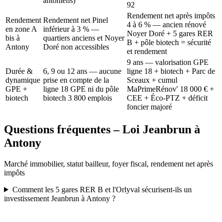
antoniens)
92
Rendement net après impôts
Rendement
Rendement net Pinel
4 à 6 % — ancien rénové
en zone A
inférieur à 3 % —
Noyer Doré + 5 gares RER
bis à
quartiers anciens et Noyer
B + pôle biotech = sécurité
Antony
Doré non accessibles
et rendement
9 ans — valorisation GPE
Durée &
6, 9 ou 12 ans — aucune
ligne 18 + biotech + Parc de
dynamique
prise en compte de la
Sceaux + cumul
GPE +
ligne 18 GPE ni du pôle
MaPrimeRénov' 18 000 € +
biotech
biotech 3 800 emplois
CEE + Éco-PTZ + déficit
foncier majoré
Questions fréquentes – Loi Jeanbrun à
Antony
Marché immobilier, statut bailleur, foyer fiscal, rendement net après
impôts
Comment les 5 gares RER B et l'Orlyval sécurisent-ils un
investissement Jeanbrun à Antony ?