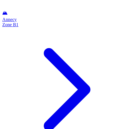
🏔️
Annecy
Zone B1